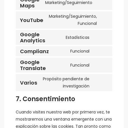
Marketing/Seguimiento
Consent
service
Maps
to
wordpress
Marketing/Seguimiento,
service
YouTube
Consent
Funcional
google-
to
maps
Google
service
Estadísticas
Consent
Analytics
youtube
to
Complianz
Funcional
Consent
service
to
google-
Google
Funcional
Consent
service
Translate
analytics
to
complianz
Propósito pendiente de
service
Varios
Consent
investigación
google-
to
translate
7. Consentimiento
service
varios
Cuando visites nuestra web por primera vez, te
mostraremos una ventana emergente con una
explicación sobre las cookies. Tan pronto como