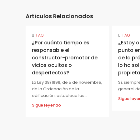
Artículos Relacionados
FAQ
FAQ
¿Por cuánto tiempo es
¿Estoy o
responsable el
punto en
constructor-promotor de
de la pr
vicios ocultos o
lo ha so
desperfectos?
propieta
La Ley 38/1999, de 5 de noviembre,
Sí, siempr
de la Ordenación de la
general de 
edificación, establece las...
Sigue ley
Sigue leyendo