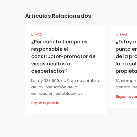
Artículos Relacionados
FAQ
FAQ
¿Por cuánto tiempo es
¿Estoy o
responsable el
punto en
constructor-promotor de
de la pr
vicios ocultos o
lo ha so
desperfectos?
propieta
La Ley 38/1999, de 5 de noviembre,
Sí, siempr
de la Ordenación de la
general de 
edificación, establece las...
Sigue ley
Sigue leyendo