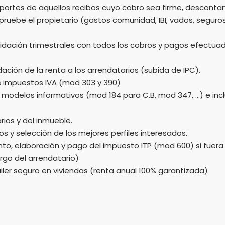
portes de aquellos recibos cuyo cobro sea firme, desconta
pruebe el propietario (gastos comunidad, IBI, vados, seguros,
idación trimestrales con todos los cobros y pagos efectuad
ción de la renta a los arrendatarios (subida de IPC).
os impuestos IVA (mod 303 y 390)
modelos informativos (mod 184 para C.B, mod 347, …) e inc
rios y del inmueble.
s y selección de los mejores perfiles interesados.
o, elaboración y pago del impuesto ITP (mod 600) si fuera 
rgo del arrendatario)
ler seguro en viviendas (renta anual 100% garantizada)